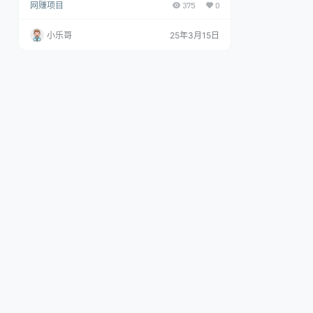
网赚项目
375
0
轻轻松松500+，此方法比之前的玩法更简单，收益
非常稳定，很适合矩阵批量操作。 课程目录 项目原
理及介绍 项目准备 项目实操 如何提高账号权重 注
小乐哥
25年3月15日
意事项