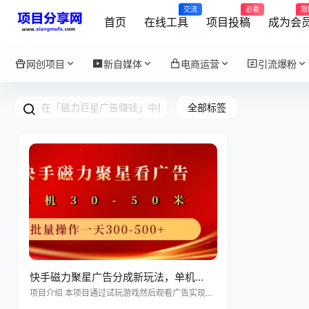
交流
必看
限
首页
在线工具
项目投稿
成为会
网创项目
新自媒体
电商运营
引流爆粉
全部标签
快手磁力聚星广告分成新玩法，单机
50+，10部手机矩阵操作日入500+
项目介绍 本项目通过试玩游戏然后观看广告实现收
益，一人单机操作可收益50+，10部手机批量操作