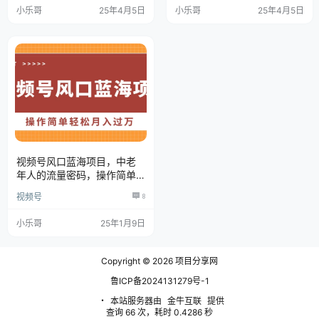
小乐哥
25年4月5日
小乐哥
25年4月5日
视频号风口蓝海项目，中老
年人的流量密码，操作简单
轻松月入过万
视频号
8
小乐哥
25年1月9日
Copyright © 2026
项目分享网
鲁ICP备2024131279号-1
・
本站服务器由
金牛互联
提供
查询 66 次，耗时 0.4286 秒