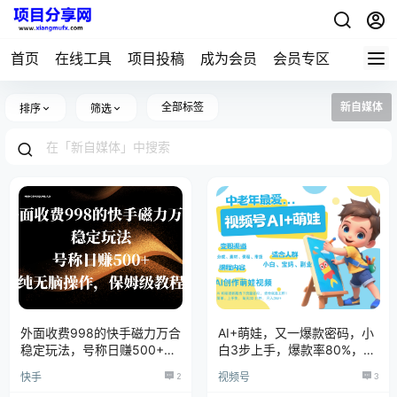
首页
在线工具
项目投稿
成为会员
会员专区
全部标签
新自媒体
排序
筛选
外面收费998的快手磁力万合
AI+萌娃，又一爆款密码，小
稳定玩法，号称日赚500+，
白3步上手，爆款率80%，每
纯无脑操作，保姆级教程
天十分钟，轻松AI变现萌娃搞
快手
2
视频号
3
钱！月入5W，抓紧学！