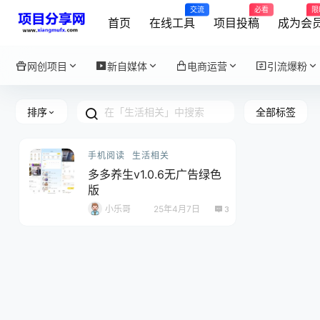
交流
必看
限
首页
在线工具
项目投稿
成为会
网创项目
新自媒体
电商运营
引流爆粉
全部标签
排序
手机阅读
生活相关
多多养生v1.0.6无广告绿色
版
小乐哥
25年4月7日
3