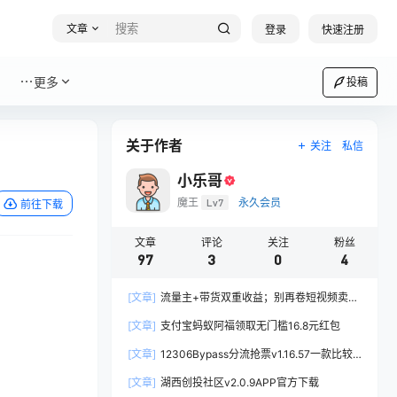
文章
登录
快速注册
更多
投稿
关于作者
关注
私信
小乐哥
魔王
Lv7
永久会员
前往下载
文章
评论
关注
粉丝
97
3
0
4
[文章]
流量主+带货双重收益；别再卷短视频卖书
了，新手用AI写公众号流量主卖书才是正确的打开
[文章]
支付宝蚂蚁阿福领取无门槛16.8元红包
方式
[文章]
12306Bypass分流抢票v1.16.57一款比较
实用的电脑春运抢票工具
[文章]
湖西创投社区v2.0.9APP官方下载