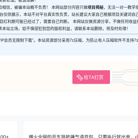
目相信，被骗本站概不负责！ 本网站部分内容只做
项目揭秘
，无法一对一教学
平台仅供展示，本站不对平台真实性负责，站长建议大家自己根据项目关键词自
目红利期可能已经过了，需要自己判断。 本网站仅做资源分享，不做任何收益
表本站立场，如不慎侵犯到您的版权利益，请联系本站删除，将及时处理！
VIP会员无限制下载”。本站资源部分采用7z压缩，为防止有人压缩软件不支持7
给TA打赏
00+
爆火全网的开车导航骚气语音包。只要执行就出单，