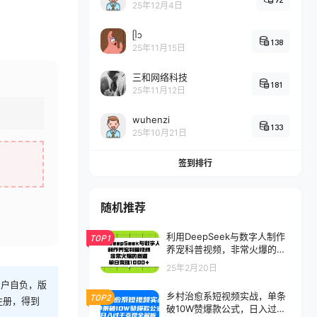
25年12月4日
ᥫᩣ
138
25年11月15日
三和网络科技
181
25年11月12日
wuhenzi
133
25年10月21日
签到排行
随机推荐
利用DeepSeek与数字人制作
TOP1
养宠科普视频，非常火爆的赛
道，单日变现1000+
25年2月20日
用户自负，版
乡村治愈系短视频实战，单条
TOP2
注册，得到
破10W赞爆款公式，日入过千