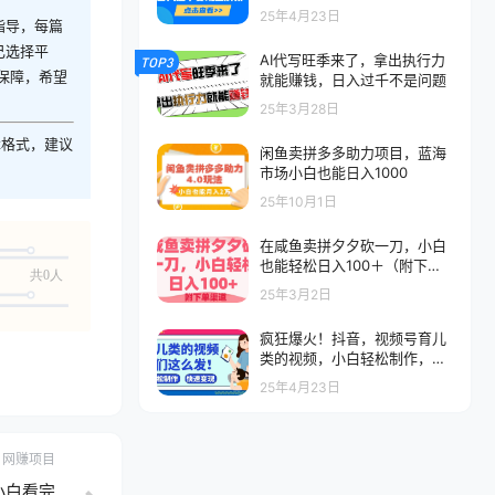
变现全解析
25年4月23日
指导，每篇
己选择平
AI代写旺季来了，拿出执行力
TOP3
保障，希望
就能赚钱，日入过千不是问题
25年3月28日
z格式，建议
闲鱼卖拼多多助力项目，蓝海
市场小白也能日入1000
25年10月1日
在咸鱼卖拼夕夕砍一刀，小白
也能轻松日入100＋（附下单
共0人
渠道）
25年3月2日
疯狂爆火！抖音，视频号育儿
类的视频，小白轻松制作，快
速拿到结果
25年4月23日
网赚项目
小白看完