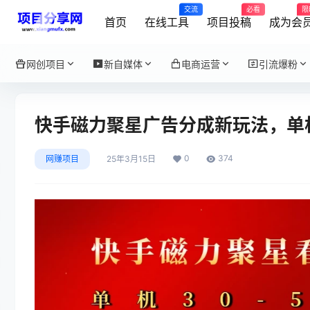
交流
必看
限
首页
在线工具
项目投稿
成为会
网创项目
新自媒体
电商运营
引流爆粉
快手磁力聚星广告分成新玩法，单机
0
374
网赚项目
25年3月15日