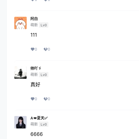
阿白
萌新
Lv0
111
0
0
帅吖ゞ
萌新
Lv0
真好
0
0
A💋夏天✅
萌新
Lv0
6666