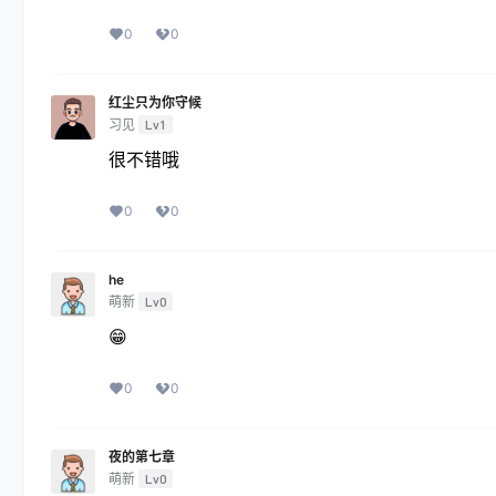
0
0
红尘只为你守候
习见
Lv1
很不错哦
0
0
he
萌新
Lv0
😁
0
0
夜的第七章
萌新
Lv0