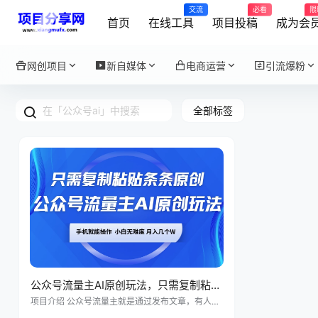
交流
必看
限
首页
在线工具
项目投稿
成为会
网创项目
新自媒体
电商运营
引流爆粉
全部标签
公众号流量主AI原创玩法，只需复制粘贴
条条原创，一部手机可操作，小白无难
项目介绍 公众号流量主就是通过发布文章，有人看
就会有收益。目前 99% 的人通过两种方式赚钱:一
度，月入几个W