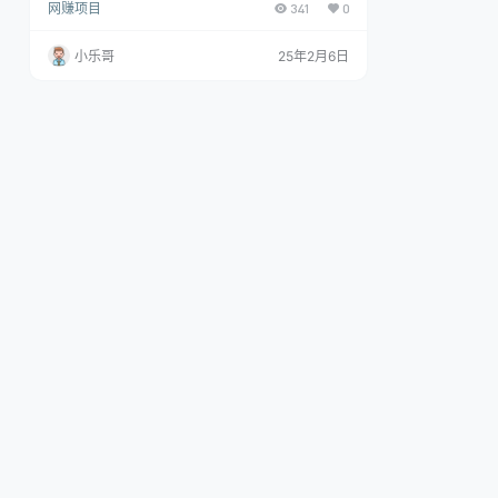
网赚项目
341
0
种是每天辛苦写原创文章，依赖运气。 另一种是使
用 AI生成文章，效率稍高，但仍依赖运气。 因为原
创度不够。经过我们团队几个月的测试，研究出一
小乐哥
25年2月6日
套独特创作方案，属于高度原创的文章，质量非常
高，完全不需要自己写。让账号不再依赖运气，快
速起号，快速看到收益!自公众号改版以来，公域流
量与搜索流量的双重优势凸显，从…