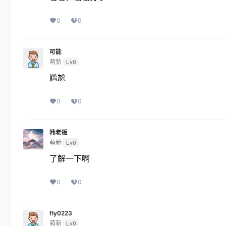
0
0
可能
萌新
Lv0
尴尬
0
0
韩老板
萌新
Lv0
了解一下啊
0
0
fly0223
萌新
Lv0