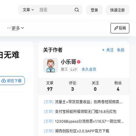
文章
登录
快速注册
更多
投稿
关于作者
关注
私信
白无难
小乐哥
魔王
Lv7
永久会员
前往下载
文章
评论
关注
粉丝
97
3
0
4
[文章]
流量主+带货双重收益；别再卷短视频卖书
了，新手用AI写公众号流量主卖书才是正确的打开
[文章]
支付宝蚂蚁阿福领取无门槛16.8元红包
方式
[文章]
12306Bypass分流抢票v1.16.57一款比较
实用的电脑春运抢票工具
[文章]
湖西创投社区v2.0.9APP官方下载