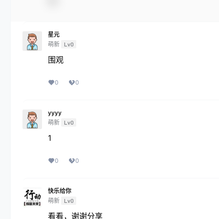
星元
萌新
Lv0
围观
0
0
yyyy
萌新
Lv0
1
0
0
快乐给你
萌新
Lv0
看看，谢谢分享