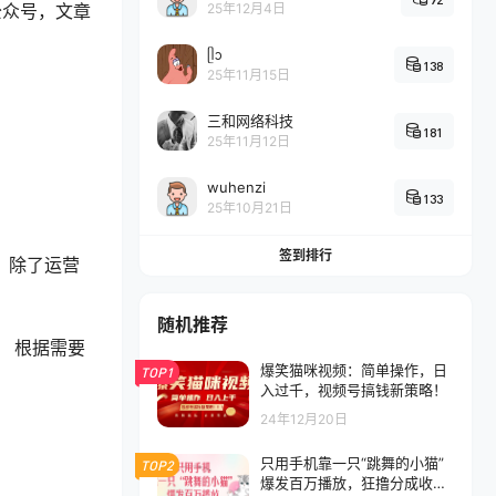
公众号，文章
25年12月4日
ᥫᩣ
138
25年11月15日
三和网络科技
181
25年11月12日
wuhenzi
133
25年10月21日
签到排行
 除了运营
随机推荐
； 根据需要
爆笑猫咪视频：简单操作，日
TOP1
入过千，视频号搞钱新策略！
24年12月20日
只用手机靠一只“跳舞的小猫”
TOP2
爆发百万播放，狂撸分成收