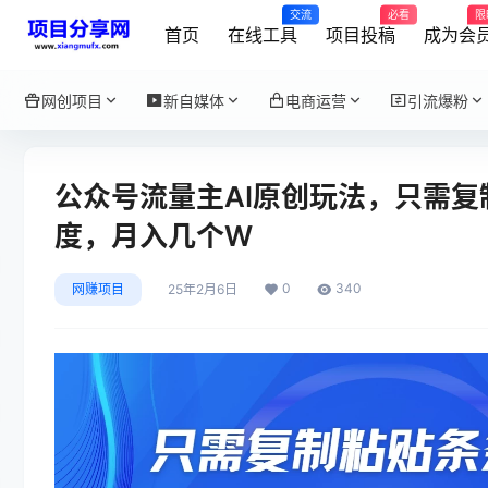
交流
必看
限
首页
在线工具
项目投稿
成为会
网创项目
新自媒体
电商运营
引流爆粉
公众号流量主AI原创玩法，只需
度，月入几个W
0
340
网赚项目
25年2月6日