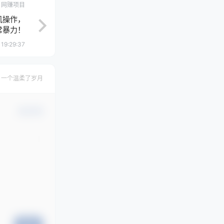
网赚项目
机操作，
常暴力！
 19:29:37
，一个温柔了岁月
确认修改