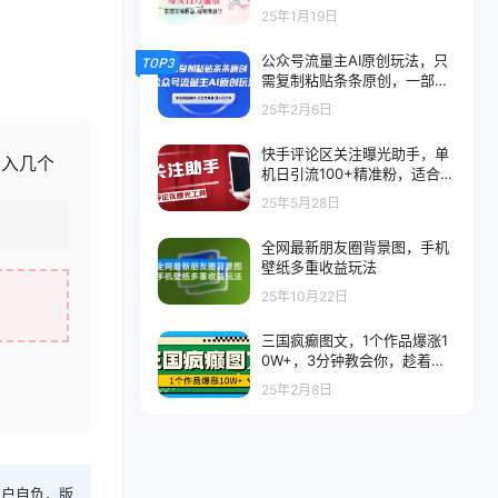
益，保姆级教学
25年1月19日
公众号流量主AI原创玩法，只
TOP3
需复制粘贴条条原创，一部手
机可操作，小白无难度，月入
25年2月6日
几个W
快手评论区关注曝光助手，单
月入几个
机日引流100+精准粉，适合各
行业不限制手机数量
25年5月28日
全网最新朋友圈背景图，手机
壁纸多重收益玩法
25年10月22日
三国疯癫图文，1个作品爆涨1
0W+，3分钟教会你，趁着风
口无脑冲（附保姆级教学）
25年2月8日
用户自负，版