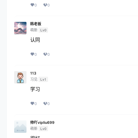
0
0
韩老板
萌新
Lv0
认同
0
0
113
习见
Lv1
学习
0
0
帅吖vipliu699
萌新
Lv0