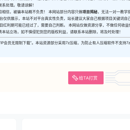
联系处理。敬请谅解！
目相信，被骗本站概不负责！ 本网站部分内容只做
项目揭秘
，无法一对一教学
平台仅供展示，本站不对平台真实性负责，站长建议大家自己根据项目关键词自
目红利期可能已经过了，需要自己判断。 本网站仅做资源分享，不做任何收益
表本站立场，如不慎侵犯到您的版权利益，请联系本站删除，将及时处理！
VIP会员无限制下载”。本站资源部分采用7z压缩，为防止有人压缩软件不支持7
给TA打赏