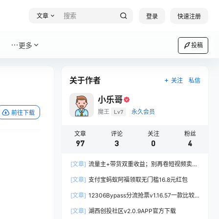
文章
登录
快速注册
更多
投稿
关于作者
关注
私信
小乐哥
魔王
Lv7
永久会员
前往下载
文章
评论
关注
粉丝
97
3
0
4
[文章]
流量主+带货双重收益；别再卷短视频卖书
了，新手用AI写公众号流量主卖书才是正确的打开
[文章]
支付宝蚂蚁阿福领取无门槛16.8元红包
方式
[文章]
12306Bypass分流抢票v1.16.57一款比较
实用的电脑春运抢票工具
[文章]
湖西创投社区v2.0.9APP官方下载