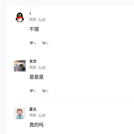
1
萌新
Lv0
不错
0
0
东华
萌新
Lv0
是是是
0
0
星元
萌新
Lv0
真的吗