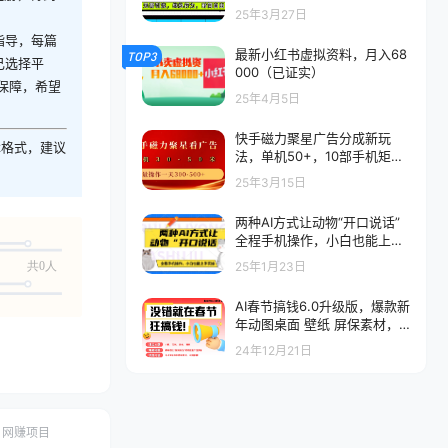
由，一天稳收200-500
25年3月27日
指导，每篇
最新小红书虚拟资料，月入68
TOP3
己选择平
000（已证实）
保障，希望
25年4月5日
快手磁力聚星广告分成新玩
z格式，建议
法，单机50+，10部手机矩阵
操作日入500+
25年3月15日
两种AI方式让动物“开口说话”
全程手机操作，小白也能上手
实操，保姆级教学
25年1月23日
共0人
AI春节搞钱6.0升级版，爆款新
年动图桌面 壁纸 屏保素材，A
I一键制作，春节做轻松躺赚，
24年12月21日
每日轻松十分钟，月赚米1W+
网赚项目