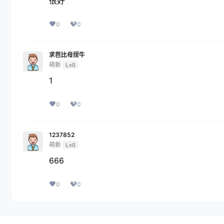
很好
0
0
求芭比母捏牛
萌新
Lv0
1
0
0
1237852
萌新
Lv0
666
0
0