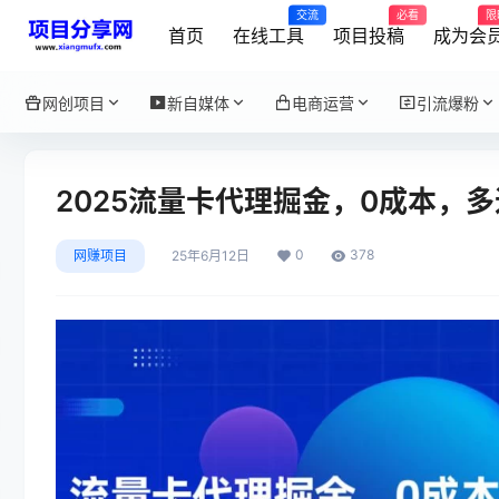
交流
必看
限
首页
在线工具
项目投稿
成为会
网创项目
新自媒体
电商运营
引流爆粉
2025流量卡代理掘金，0成本，多
0
378
网赚项目
25年6月12日