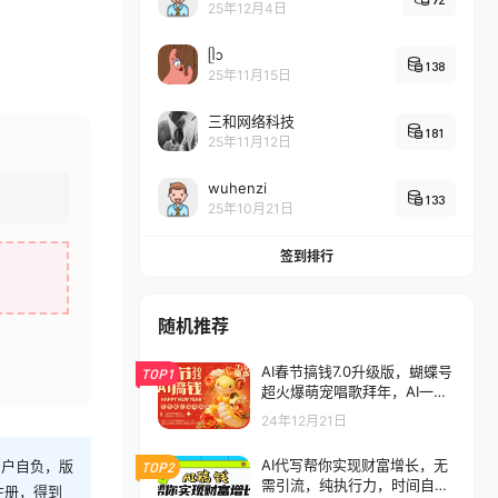
25年12月4日
ᥫᩣ
138
25年11月15日
三和网络科技
181
25年11月12日
wuhenzi
133
25年10月21日
签到排行
随机推荐
AI春节搞钱7.0升级版，蝴蝶号
TOP1
超火爆萌宠唱歌拜年，AI一键
批量制作，春节做轻松躺赚，
24年12月21日
抓紧冲！
AI代写帮你实现财富增长，无
用户自负，版
TOP2
需引流，纯执行力，时间自
注册，得到