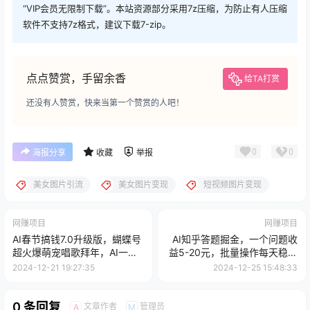
“VIP会员无限制下载”。本站资源部分采用7z压缩，为防止有人压缩
软件不支持7z格式，建议下载7-zip。
点点赞赏，手留余香
给TA打赏
还没有人赞赏，快来当第一个赞赏的人吧！
0
0
海报分享
收藏
举报
美女图片引流
美女图片变现
短视频图片变现
网赚项目
网赚项目
AI春节搞钱7.0升级版，蝴蝶号
AI知乎答题掘金，一个问题收
超火爆萌宠唱歌拜年，AI一键
益5-20元，批量操作每天稳定
批量制作，春节做轻松躺赚，
200+
2024-12-21 19:27:35
2024-12-25 15:48:33
抓紧冲！
0 条回复
文章作者
管理员
A
M