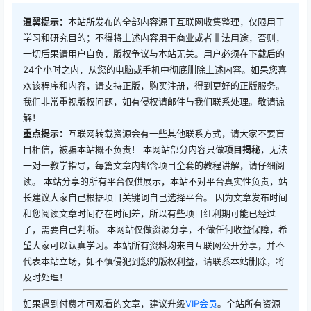
温馨提示：
本站所发布的全部内容源于互联网收集整理，仅限用于
学习和研究目的；不得将上述内容用于商业或者非法用途，否则，
一切后果请用户自负，版权争议与本站无关。用户必须在下载后的
24个小时之内，从您的电脑或手机中彻底删除上述内容。如果您喜
欢该程序和内容，请支持正版，购买注册，得到更好的正版服务。
我们非常重视版权问题，如有侵权请邮件与我们联系处理。敬请谅
解！
重点提示：
互联网转载资源会有一些其他联系方式，请大家不要盲
目相信，被骗本站概不负责！ 本网站部分内容只做
项目揭秘
，无法
一对一教学指导，每篇文章内都含项目全套的教程讲解，请仔细阅
读。 本站分享的所有平台仅供展示，本站不对平台真实性负责，站
长建议大家自己根据项目关键词自己选择平台。 因为文章发布时间
和您阅读文章时间存在时间差，所以有些项目红利期可能已经过
了，需要自己判断。 本网站仅做资源分享，不做任何收益保障，希
望大家可以认真学习。本站所有资料均来自互联网公开分享，并不
代表本站立场，如不慎侵犯到您的版权利益，请联系本站删除，将
及时处理！
如果遇到付费才可观看的文章，建议升级
VIP会员
。全站所有资源