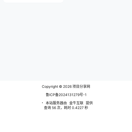
W，抓紧学！每个小白都想赚钱，
说实话，哪怕不是小白，也想赚
钱。 现在的AI 时代，各大互联网
公司，都在AI市场分一杯羹，你到
处可以看到的视频或者图文，都有
AI话题，这个是风口，必须大家都
要学会，学会之后，哪怕你不是很
精通，你就能在这个行业混碗饭…
Copyright © 2026
项目分享网
鲁ICP备2024131279号-1
・
本站服务器由
金牛互联
提供
查询 56 次，耗时 0.4227 秒