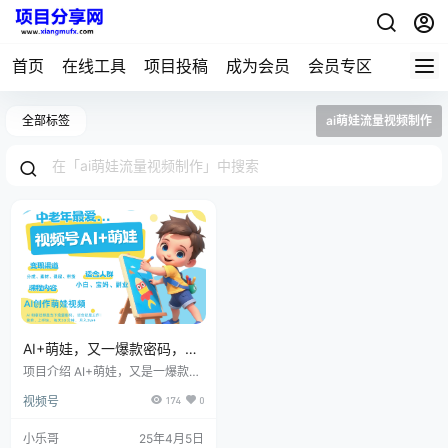
首页
在线工具
项目投稿
成为会员
会员专区
全部标签
ai萌娃流量视频制作
AI+萌娃，又一爆款密码，小
白3步上手，爆款率80%，每
项目介绍 AI+萌娃，又是一爆款流
天十分钟，轻松AI变现萌娃搞
量密码，小白3步上手，爆款率8
视频号
174
0
0%，每天十分钟，轻松AI变现萌
钱！月入5W，抓紧学！
娃搞钱，带货、素材、分成都非常
猛，泼天流量，发布就爆！月入5
小乐哥
25年4月5日