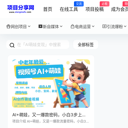
交流
必看
限
首页
在线工具
项目投稿
成为会
网创项目
新自媒体
电商运营
引流爆粉
全部标签
AI+萌娃，又一爆款密码，小白3步上
手，爆款率80%，每天十分钟，轻松AI变
项目介绍 AI+萌娃，又是一爆款流量密码，小白3步
上手，爆款率80%，每天十分钟，轻松AI变现萌娃
现萌娃搞钱！月入5W，抓紧学！