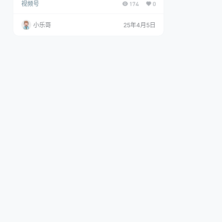
视频号
174
0
搞钱，带货、素材、分成都非常猛，泼天流量，发
布就爆！月入5W，抓紧学！每个小白都想赚钱，说
实话，哪怕不是小白，也想赚钱。 现在的AI 时代，
小乐哥
25年4月5日
各大互联网公司，都在AI市场分一杯羹，你到处可
以看到的视频或者图文，都有AI话题，这个是风
口，必须大家都要学会，学会之后，哪怕你不是很
精通，你就能在这个行业混碗饭…