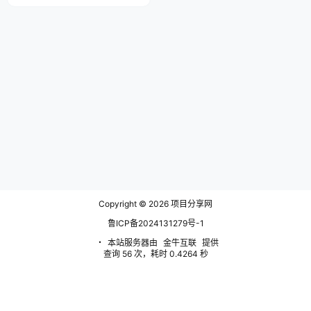
手或高学历人士才能胜任的代写业
务变得更加平民化，AI技术的介入
让每个人都能轻松上手。 代写行
业作为一个长期存在的市场，因为
广泛的市场需求而持续繁荣。无论
是企业演讲稿、大学生论文、实习
报告、入党申请书还是短视频文
案，AI技术都能提供快速且专业
的…
Copyright © 2026
项目分享网
鲁ICP备2024131279号-1
・
本站服务器由
金牛互联
提供
查询 56 次，耗时 0.4264 秒