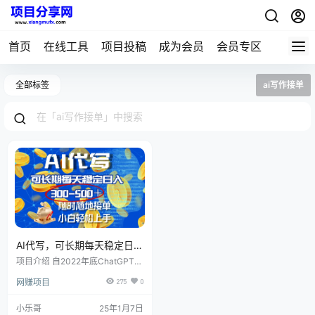
首页
在线工具
项目投稿
成为会员
会员专区
全部标签
ai写作接单
AI代写，可长期每天稳定日入
300-500＋，随时随地接
项目介绍 自2022年底ChatGPT的
单，小白轻松上手
诞生，人工智能技术开始在多个领
网赚项目
275
0
域取代传统人工工作，包括编程辅
助、聊天服务、起名和文案创作
等。这一变革使得原本需要专业写
小乐哥
25年1月7日