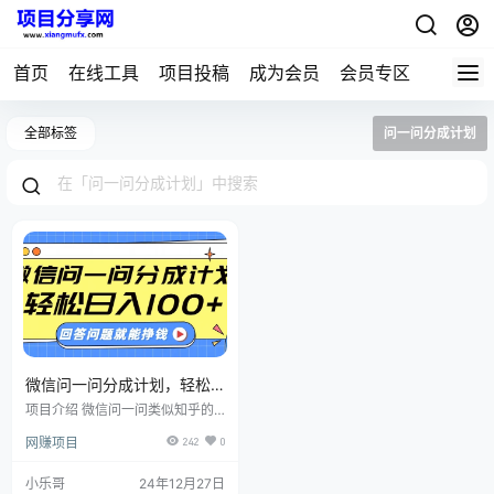
首页
在线工具
项目投稿
成为会员
会员专区
全部标签
问一问分成计划
微信问一问分成计划，轻松
日入100+，回答问题就能赚
项目介绍 微信问一问类似知乎的
钱（附提示词）
创作分成，通过在问一问回答别人
网赚项目
242
0
的提问，平台在你的回答下方插入
广告，别人在看你的回答的时候就
会浏览到广告就会有相应的收益。
小乐哥
24年12月27日