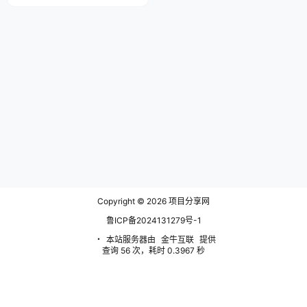
这个项目很简单，简单到什么程
度？只要会用智能手机打字就可以
了，一部手机就能操作，问题配合
AI回答就能轻松搞定，勤快点或者
某个问题大爆，上百是完全不成问
题的，回答问题多了后期就算不回
答也有源源不断的被动收益。 课
程目录 项目介绍 项目原理 如何开
通分…
Copyright © 2026
项目分享网
鲁ICP备2024131279号-1
・
本站服务器由
金牛互联
提供
查询 56 次，耗时 0.3967 秒