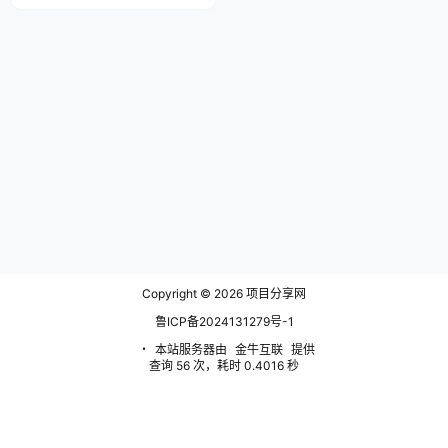
1分钟左右一个题目，空闲时间就
可以做，单账号一个小时收益50
+，回答的越多赚得也就越多，0
基础轻松上手，操作简单，新手小
白也可以无脑复制粘贴。 课程目
录 项目原理 项目实操 项目总结
Copyright © 2026
项目分享网
鲁ICP备2024131279号-1
・
本站服务器由
金牛互联
提供
查询 56 次，耗时 0.4016 秒