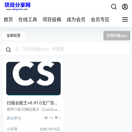
首页
在线工具
项目投稿
成为会员
会员专区
全部标签
文档扫描app
扫描全能王v6.91.0无广告高
级版
软件介绍 扫描全能王（CamScan
ner）全球智能扫描引领者。扫描
办公学习
174
0
全能王是一款集文件扫描、识别翻
译、图片文字提取识别、PDF文档
编辑、PDF加密、PDF转Word文
小乐哥
25年7月15日