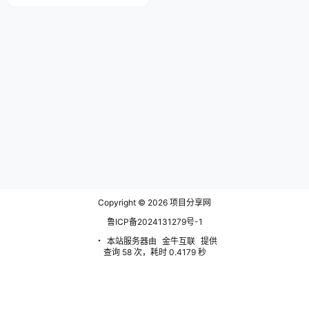
档转换、文档防盗、电子签名等功
能于一体的多功能智能扫描仪软
件。OCR识别，自动扫描，自动
切边，图像美化，生成高清扫描
件，还能将扫描件一键转换为 Wor
d/Excel/PPT等多种格式文档，通
过文档共享协作平台多设备同步查
看，支持无线打…
Copyright © 2026
项目分享网
鲁ICP备2024131279号-1
・
本站服务器由
金牛互联
提供
查询 58 次，耗时 0.4179 秒