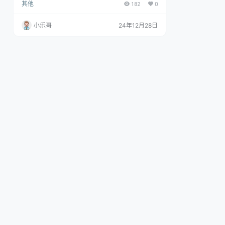
其他
182
0
和窍门，希望你们能像吃大餐一样，细细品味，把
每一点精华都吸收进去。 而且我还贴心准备了全套
的实操教程当小菜，学习路上随时翻一翻，超级方
小乐哥
24年12月28日
便！ 现在啊，“问一问”这块宝地可是火得不行，大
家都眼巴巴地瞅着，想着怎么在这儿挖到第一桶
金，打造出爆款引流神器呢。我呢，也是踩了不少
坑，试了不少招，总算小有成就，答了个小爆…