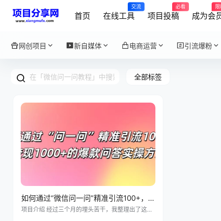
交流
必看
限
首页
在线工具
项目投稿
成为会
网创项目
新自媒体
电商运营
引流爆粉
全部标签
如何通过“微信问一问”精准引流100+，
变现1000+的爆款问答实操方法
项目介绍 经过三个月的埋头苦干，我整理出了这份
超实用的“问一问”精准引流秘籍，满满的都是干货