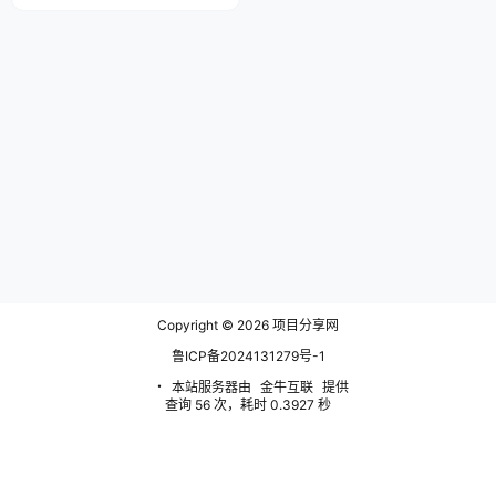
传说级的沉浸，但是有全国前三帅
的唱跳可以出道的程度的全能管家
金木老师开本也很满足！金木老师
棒棒！（此条五毛） “丰饶至上，
丰饶至上 祷告之时，孕育、丰收
之时” 来自：乱神馆 作者：刘罗永
晴 《阿卡姆症候群》&《极昼之
下》乱神馆沉浸克苏鲁…
Copyright © 2026
项目分享网
鲁ICP备2024131279号-1
・
本站服务器由
金牛互联
提供
查询 56 次，耗时 0.3927 秒