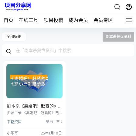
首页
在线工具
项目投稿
成为会员
会员专区
全部标签
剧本杀复盘资料
剧本杀《离婚吧！赶紧的》
《抓小三》电子版剧本+复盘
资源目录 《离婚吧！赶紧的》电
解析+凶手是谁+线索卡+开本
子版 《离婚吧！赶紧的》 升级版
书籍资料
961
0
《抓小三》电子版 剧本杀《离婚
资料
吧！赶紧的》 简介： 很可惜因为
刘罗老师身体原因没有机会体验到
小乐哥
25年1月10日