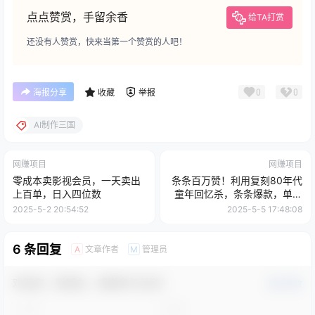
点点赞赏，手留余香
给TA打赏
还没有人赞赏，快来当第一个赞赏的人吧！
0
0
海报分享
收藏
举报
AI制作三国
网赚项目
网赚项目
零成本卖影视会员，一天卖出
条条百万赞！利用复刻80年代
上百单，日入四位数
童年回忆杀，条条爆款，单日
变现1000+
2025-5-2 20:54:52
2025-5-5 17:48:08
6 条回复
文章作者
管理员
A
M
欢迎您，新朋友，感谢参与互动！
确认修改