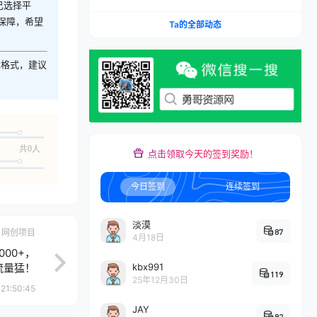
己选择平
保障，希望
Ta的全部动态
z格式，建议
共0人
点击领取今天的签到奖励！
今日签到
连续签到
淡漠
87
网创项目
4月18日
00+，
流量猛！
kbx991
119
25年12月30日
21:50:45
JAY
92