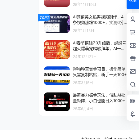
权限
松过万
25年11月19日
AI颜值美女热舞视频制作，4
TOP3
条视频涨粉1000+，实测6分
钟一条
25年1月15日
AI春节搞钱7.0升级版，蝴蝶号
超火爆萌宠唱歌拜年，AI一键
批量制作，春节做轻松躺赚，
24年12月21日
抓紧冲！
得物种草赏金项目，操作简单
只需复制粘贴，新手一天100+
25年3月5日
最新暴力掘金玩法，借助AI批
量矩阵，小白也能日入1000+
25年6月4日