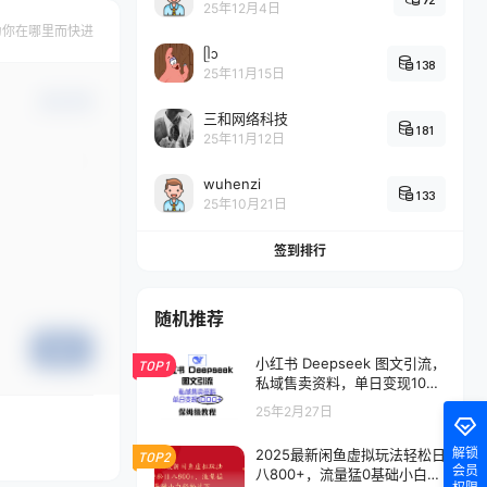
25年12月4日
为你在哪里而快进
ᥫᩣ
138
25年11月15日
确认修改
三和网络科技
181
25年11月12日
wuhenzi
133
25年10月21日
签到排行
随机推荐
提交
小红书 Deepseek 图文引流，
TOP1
私域售卖资料，单日变现1000
+，保姆级教程
25年2月27日
解锁
2025最新闲鱼虚拟玩法轻松日
TOP2
会员
八800+，流量猛0基础小白轻