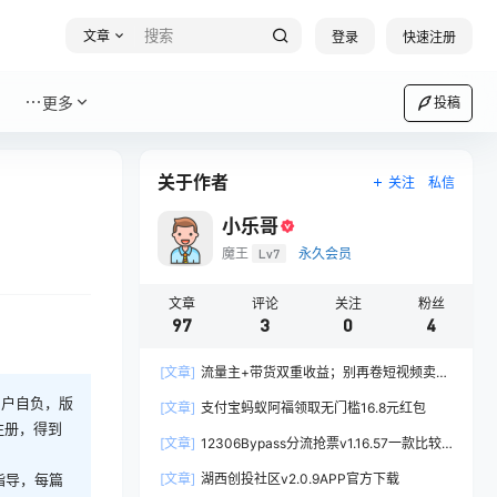
文章
登录
快速注册
更多
投稿
关于作者
关注
私信
小乐哥
魔王
Lv7
永久会员
文章
评论
关注
粉丝
97
3
0
4
[文章]
流量主+带货双重收益；别再卷短视频卖书
了，新手用AI写公众号流量主卖书才是正确的打开
用户自负，版
[文章]
支付宝蚂蚁阿福领取无门槛16.8元红包
方式
注册，得到
[文章]
12306Bypass分流抢票v1.16.57一款比较
实用的电脑春运抢票工具
[文章]
湖西创投社区v2.0.9APP官方下载
指导，每篇