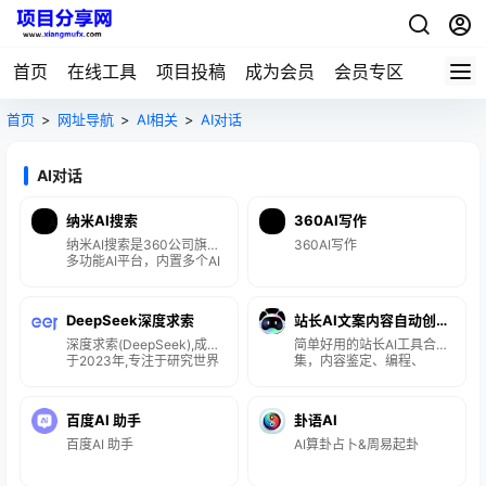
首页
在线工具
项目投稿
成为会员
会员专区
首页
>
网址导航
>
AI相关
>
AI对话
AI对话
纳米AI搜索
360AI写作
纳米AI搜索是360公司旗下
360AI写作
多功能AI平台，内置多个AI
工具。
DeepSeek‌深度求索
站长AI文案内容自动创作
深度求索(DeepSeek),成立
神器
简单好用的站长AI工具合
于2023年,专注于研究世界
集，内容鉴定、编程、
领先的通用人工智能底层模
SEO、智能写作等尽在其
型与技术,挑战人工智能前沿
中。
性难题。基于自研训练框
百度AI 助手
卦语AI
架、自建智算集群和万卡算
力等资源,深度求索团队仅用
百度AI 助手
AI算卦占卜&周易起卦
半年时间便