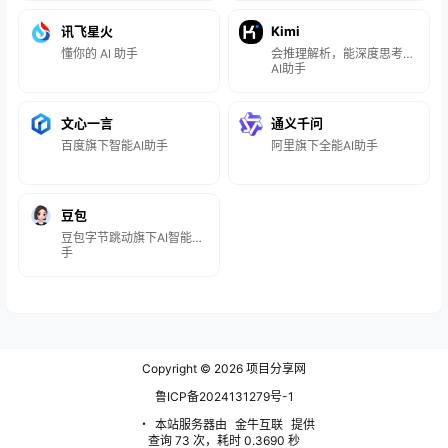
讯飞星火
Kimi
懂你的 Al 助手
会推理解析，能深度思考的
AI助手
文心一言
通义千问
百度旗下智能AI助手
阿里旗下全能AI助手
豆包
豆包字节跳动旗下AI智能助
手
Copyright © 2026
项目分享网
鲁ICP备2024131279号-1
・
本站服务器由
金牛互联
提供
查询 73 次，耗时 0.3690 秒