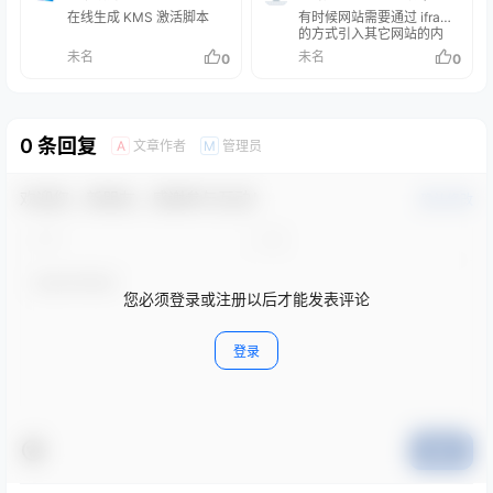
office
在线生成 KMS 激活脚本
有时候网站需要通过 iframe
的方式引入其它网站的内
容，通常手动调整引用的
未名
未名
0
0
iframe 窗口大小比较麻烦。
现在推荐这个
0 条回复
文章作者
管理员
A
M
欢迎您，新朋友，感谢参与互动！
确认修改
您必须登录或注册以后才能发表评论
登录
提交