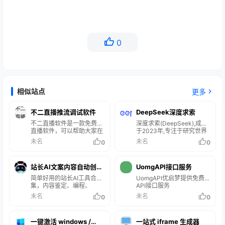
0
相似站点
更多
不二直播推流调试软件
DeepSeek‌深度求索
不二直播软件是一款免费的
深度求索(DeepSeek),成立
直播软件，可以帮助大家在
于2023年,专注于研究世界
快手或者抖音上面进行推流
领先的通用人工智能底层模
未名
未名
0
0
等 协助直播。
型与技术,挑战人工智能前沿
性难题。基于自研训练框
架、自建智算集群和万卡算
站长AI文案内容自动创作
UomgAPI接口服务
力等资源,深度求索团队仅用
半年时间便
神器
简单好用的站长AI工具合
UomgAPI优启梦提供免费
集，内容鉴定、编程、
API接口服务
SEO、智能写作等尽在其
未名
未名
0
0
中。
一键激活 windows /
一站式 iframe 生成器