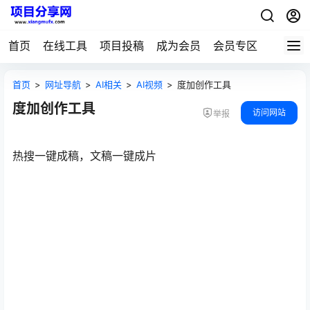
首页
在线工具
项目投稿
成为会员
会员专区
首页
>
网址导航
>
AI相关
>
AI视频
>
度加创作工具
度加创作工具
访问网站
举报
热搜一键成稿，文稿一键成片