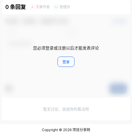
0 条回复
文章作者
管理员
A
M
欢迎您，新朋友，感谢参与互动！
确认修改
您必须登录或注册以后才能发表评论
登录
提交
暂无讨论，说说你的看法吧
Copyright © 2026
项目分享网