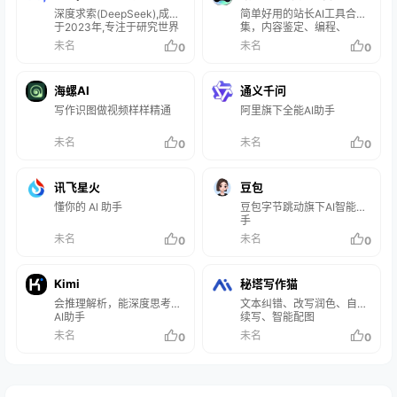
深度求索(DeepSeek),成立
神器
简单好用的站长AI工具合
于2023年,专注于研究世界
集，内容鉴定、编程、
领先的通用人工智能底层模
SEO、智能写作等尽在其
未名
未名
0
0
型与技术,挑战人工智能前沿
中。
性难题。基于自研训练框
架、自建智算集群和万卡算
海螺AI
通义千问
力等资源,深度求索团队仅用
半年时间便
写作识图做视频样样精通
阿里旗下全能AI助手
未名
未名
0
0
讯飞星火
豆包
懂你的 Al 助手
豆包字节跳动旗下AI智能助
手
未名
未名
0
0
Kimi
秘塔写作猫
会推理解析，能深度思考的
文本纠错、改写润色、自动
AI助手
续写、智能配图
未名
未名
0
0