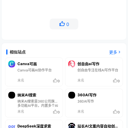
0
相似站点
更多
Canva可画
创自由ai写作
Canva可画AI协作平台
创自由专注在线AI写作平台
未名
未名
0
0
纳米AI搜索
360AI写作
纳米AI搜索是360公司旗下
360AI写作
多功能AI平台，内置多个AI
工具。
未名
未名
0
0
DeepSeek‌深度求索
站长AI文案内容自动创作